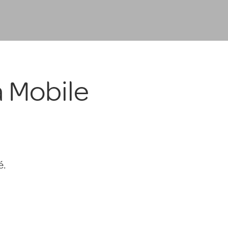
a Mobile
é.