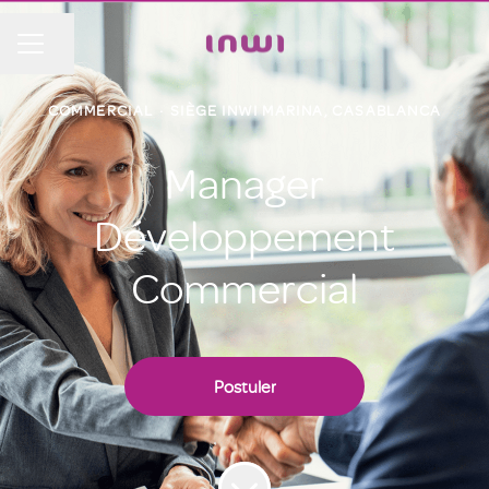
Partager la page
MENU CARRIÈRE
COMMERCIAL
·
SIÈGE INWI MARINA, CASABLANCA
Manager
Développement
Commercial
Postuler