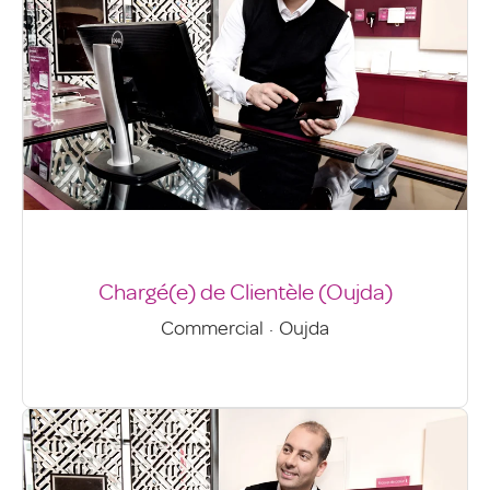
Chargé(e) de Clientèle (Oujda)
Commercial
·
Oujda