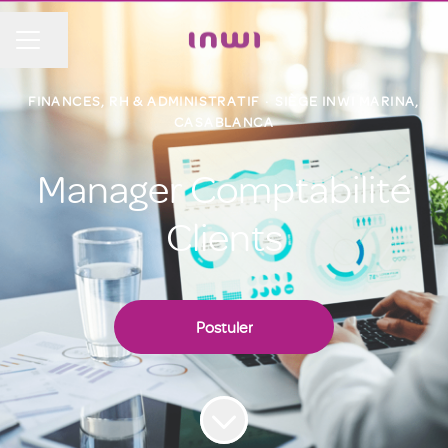
Partager la page
MENU CARRIÈRE
FINANCES, RH & ADMINISTRATIF
·
SIÈGE INWI MARINA,
CASABLANCA
Manager Comptabilité
Clients
Postuler