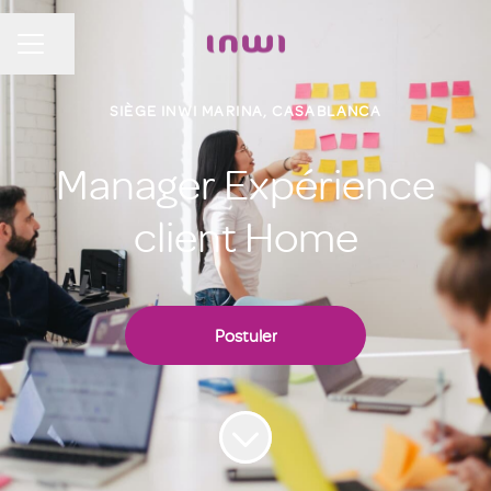
Partager la page
MENU CARRIÈRE
SIÈGE INWI MARINA, CASABLANCA
Manager Expérience
client Home
Postuler