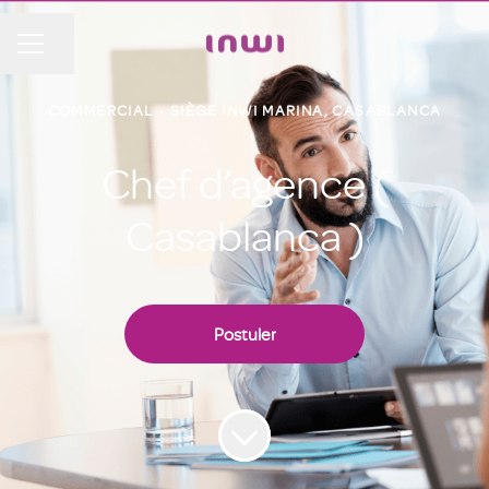
Partager la page
MENU CARRIÈRE
COMMERCIAL
·
SIÈGE INWI MARINA, CASABLANCA
Chef d’agence (
Casablanca )
Postuler