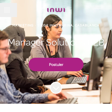
Partager la page
MENU CARRIÈRE
MARKETING
·
SIÈGE INWI MARINA, CASABLANCA
Manager Solutions B2B
Postuler